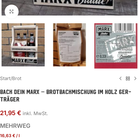
Zum Vergrößern klicken
Start
/
Brot
BACK DEIN MARX – Brotbackmischung im Holz 6er-
Träger
21,95
€
inkl. MwSt.
MEHRWEG
16,63
€
/
l