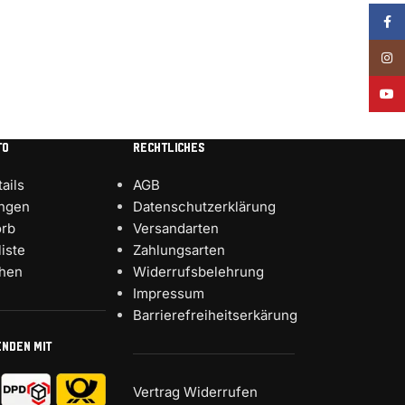
Face
Insta
YouT
TO
RECHTLICHES
ails
AGB
ungen
Datenschutzerklärung
rb
Versandarten
iste
Zahlungsarten
chen
Widerrufsbelehrung
Impressum
Barrierefreiheitserkärung
ENDEN MIT
Vertrag Widerrufen