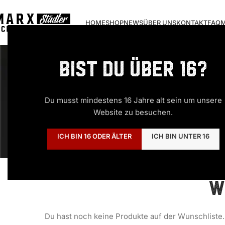
HOME
SHOP
NEWS
ÜBER UNS
KONTAKT
FAQ
M
Bist Du über 16?
Du musst mindestens 16 Jahre alt sein um unsere
Website zu besuchen.
ICH BIN 16 ODER ÄLTER
ICH BIN UNTER 16
W
Du hast noch keine Produkte auf der Wunschliste.