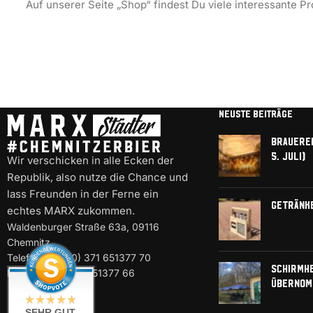
Auf unserer Seite „Shop“ findest Du viele interessante Pr
NEUSTE BEITRÄGE
Brauerei
5. Juli)
Wir verschicken in alle Ecken der
Republik, also nutze die Chance und
lass Freunden in der Ferne ein
Getränk
echtes MARX zukommen.
Waldenburger Straße 63a, 09116
Chemnitz
Telefon: +49 (0) 371 651377 70
Schirmh
Fax: +49 (0) 371 651377 66
übernom
SEHR GUT