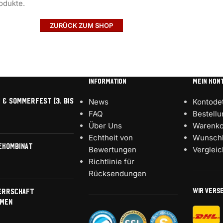
odukte.
ZURÜCK ZUM SHOP
INFORMATION
MEIN KON
 & Sommerfest (3. bis
News
Kontodet
FAQ
Bestell
Über Uns
Warenko
Echtheit von
Wunschl
ekombinat
Bewertungen
Verglei
Richtlinie für
Rücksendungen
WIR VERS
errschaft
men