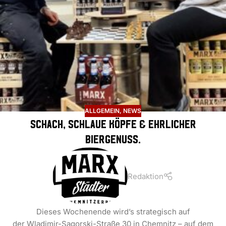
ALLGEMEIN
,
NEWS
Schach, schlaue Köpfe & ehrlicher
Biergenuss.
Redaktion
Dieses Wochenende wird’s strategisch auf
der Wladimir-Sagorski-Straße 30 in Chemnitz – auf dem