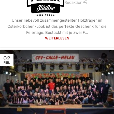
Redaktion
Unser liebevoll zusammengestellter Holzträger im
Osterkörbchen-Look ist das perfekte Geschenk für die
Feiertage. Bestückt mit je zwei F...
WEITERLESEN
02
FEB.