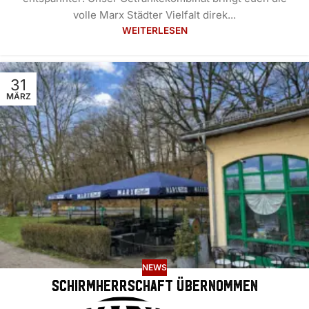
volle Marx Städter Vielfalt direk...
WEITERLESEN
31
MÄRZ
NEWS
Schirmherrschaft übernommen