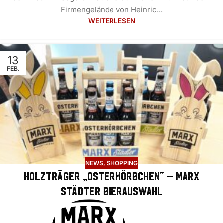
Firmengelände von Heinric...
WEITERLESEN
13
FEB.
NEWS
,
SHOPPING
Holzträger „Osterkörbchen“ – Marx
Städter Bierauswahl