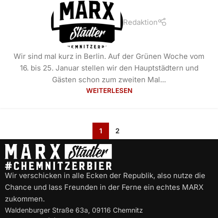
Redaktion
Wir sind mal kurz in Berlin. Auf der Grünen Woche vom
16. bis 25. Januar stellen wir den Hauptstädtern und
Gästen schon zum zweiten Mal...
WEITERLESEN
1
2
Wir verschicken in alle Ecken der Republik, also nutze die
Chance und lass Freunden in der Ferne ein echtes MARX
zukommen.
Waldenburger Straße 63a, 09116 Chemnitz