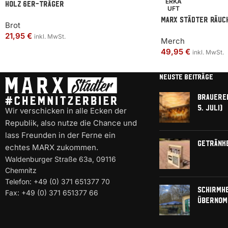
ERKA
Holz 6er-Träger
UFT
MARX Städter Räuc
Brot
21,95
€
inkl. MwSt.
Merch
49,95
€
inkl. MwSt.
NEUSTE BEITRÄGE
Brauerei
5. Juli)
Wir verschicken in alle Ecken der
Republik, also nutze die Chance und
lass Freunden in der Ferne ein
Getränk
echtes MARX zukommen.
Waldenburger Straße 63a, 09116
Chemnitz
Telefon: +49 (0) 371 651377 70
Schirmh
Fax: +49 (0) 371 651377 66
übernom