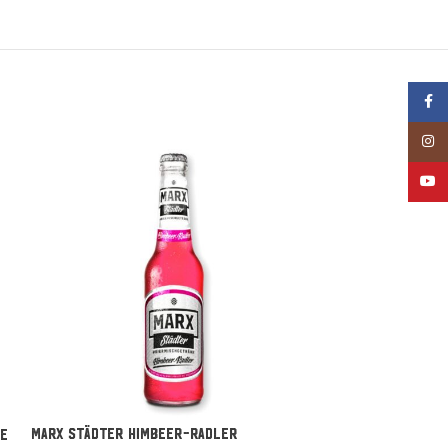
Face
Insta
YouT
MARX Städter Himbeer-Radler
he
MARX Städter M