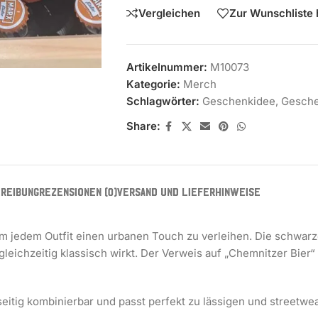
Vergleichen
Zur Wunschliste 
Artikelnummer:
M10073
Kategorie:
Merch
Schlagwörter:
Geschenkidee
,
Gesch
Share:
REIBUNG
REZENSIONEN (0)
VERSAND UND LIEFERHINWEISE
 um jedem Outfit einen urbanen Touch zu verleihen. Die schwarz
ichzeitig klassisch wirkt. Der Verweis auf „Chemnitzer Bier“ v
seitig kombinierbar und passt perfekt zu lässigen und streetwea