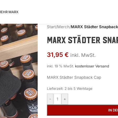
EHR MARX
Start
/
Merch
/
MARX Städter Snapback
MARX Städter Sna
31,95
€
inkl. MwSt.
inkl. 19 % MwSt.
kostenloser Versand
MARX Städter Snapback Cap
Lieferzeit:
2 bis 5 Werktage
-
+
IN D