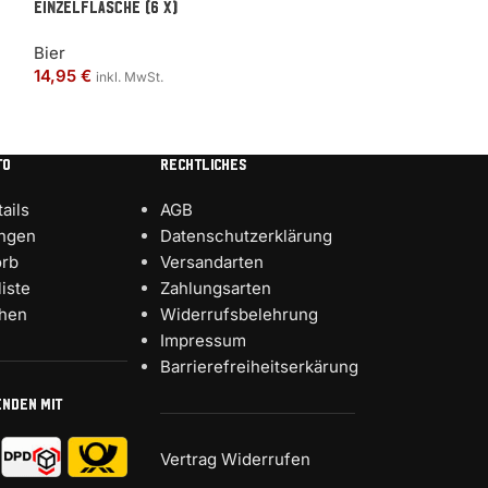
Einzelflasche (6 x)
Merch
Bier
19,90
€
inkl. MwS
14,95
€
inkl. MwSt.
TO
RECHTLICHES
ails
AGB
ungen
Datenschutzerklärung
rb
Versandarten
iste
Zahlungsarten
chen
Widerrufsbelehrung
Impressum
Barrierefreiheitserkärung
ENDEN MIT
Vertrag Widerrufen