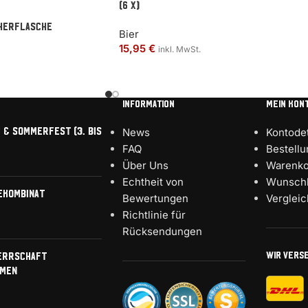
(6 x)
herflasche
Bier
15,95
€
inkl. MwSt.
INFORMATION
MEIN KON
 & Sommerfest (3. bis
News
Kontodet
FAQ
Bestell
Über Uns
Warenko
Echtheit von
Wunschl
ekombinat
Bewertungen
Verglei
Richtlinie für
Rücksendungen
WIR VERS
errschaft
men