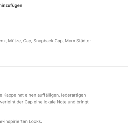
hinzufügen
enk
,
Mütze
,
Cap
,
Snapback Cap
,
Marx Städter
e Kappe hat einen auffälligen, lederartigen
erleiht der Cap eine lokale Note und bringt
r-inspirierten Looks.