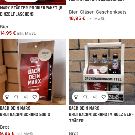
MARX Städter Probierpaket (6
Bier
,
Gläser
,
Geschenksets
Einzelflaschen)
18,95
€
inkl. MwSt.
Bier
14,95
€
inkl. MwSt.
BACK DEIN MARX –
BACK DEIN MARX –
Brotbackmischung 500 g
Brotbackmischung im Holz 6er-
Träger
Brot
9,95
€
Brot
inkl. MwSt.