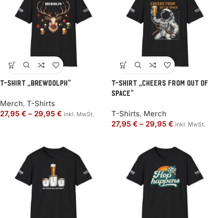
T-Shirt „BREWDOLPH“
T-Shirt „Cheers from out of
space“
Merch
,
T-Shirts
27,95
€
–
29,95
€
T-Shirts
,
Merch
inkl. MwSt.
27,95
€
–
29,95
€
inkl. MwSt.