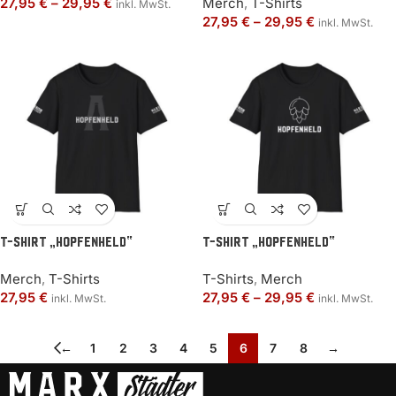
27,95
€
–
29,95
€
Merch
,
T-Shirts
inkl. MwSt.
27,95
€
–
29,95
€
inkl. MwSt.
T-shirt „Hopfenheld“
T-Shirt „Hopfenheld“
Merch
,
T-Shirts
T-Shirts
,
Merch
27,95
€
27,95
€
–
29,95
€
inkl. MwSt.
inkl. MwSt.
←
1
2
3
4
5
6
7
8
→