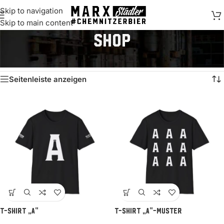
Skip to navigation
springen
Skip to main content
Shop
Start
/
Shop
/
Seite 6
Ergebnisse 61 – 72 von 96 werden angezeigt
Seitenleiste anzeigen
T-Shirt „A“
T-Shirt „A“-Muster