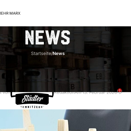
EHR MARX
News
Startseite
/
News
NEWS
,
SHOPPING
terkörbchen“ – Marx Städter Biera
0
t von
Redaktion
Am 13. Februar 2026