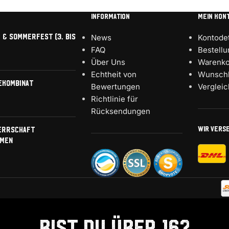
INFORMATION
MEIN KON
 & Sommerfest (3. bis
News
Kontodet
FAQ
Bestell
Über Uns
Warenko
Echtheit von
Wunschl
ekombinat
Bewertungen
Verglei
Richtlinie für
Rücksendungen
WIR VERS
errschaft
men
Bist Du über 16?