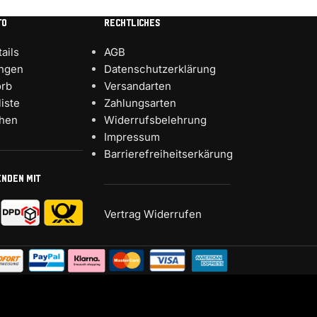
TO
RECHTLICHES
ails
AGB
ungen
Datenschutzerklärung
rb
Versandarten
iste
Zahlungsarten
chen
Widerrufsbelehrung
Impressum
Barrierefreiheitserkärung
ENDEN MIT
Vertrag Widerrufen