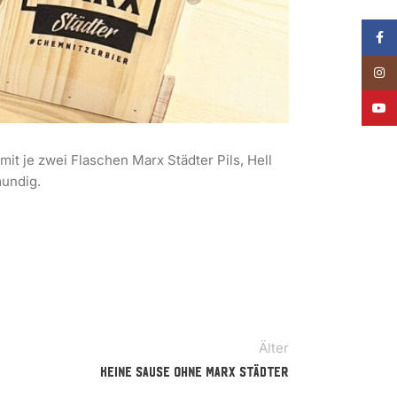
Face
Insta
YouT
it je zwei Flaschen Marx Städter Pils, Hell
mundig.
Älter
Keine Sause ohne Marx Städter