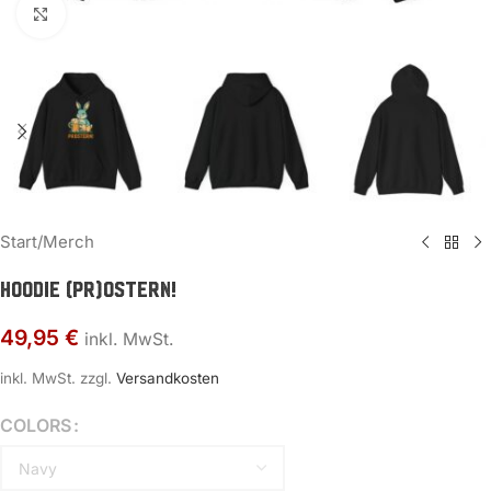
Zum Vergrößern klicken
Start
/
Merch
Hoodie (Pr)Ostern!
49,95
€
inkl. MwSt.
inkl. MwSt.
zzgl.
Versandkosten
COLORS