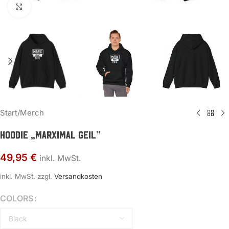
Zum Vergrößern klicken
Start
/
Merch
Hoodie „MARXimal GEIL“
49,95
€
inkl. MwSt.
inkl. MwSt.
zzgl.
Versandkosten
COLORS