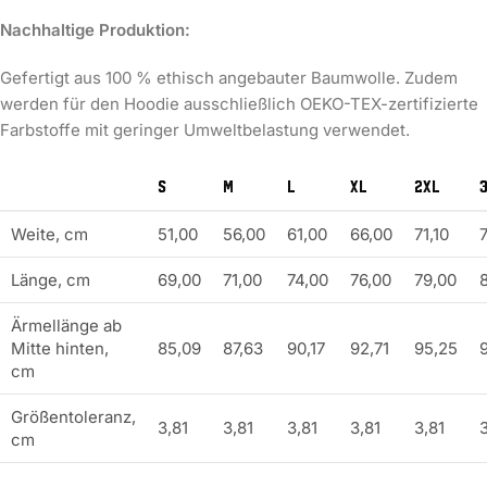
Nachhaltige Produktion:
Gefertigt aus 100 % ethisch angebauter Baumwolle. Zudem
werden für den Hoodie ausschließlich OEKO-TEX-zertifizierte
Farbstoffe mit geringer Umweltbelastung verwendet.
S
M
L
XL
2XL
Weite, cm
51,00
56,00
61,00
66,00
71,10
Länge, cm
69,00
71,00
74,00
76,00
79,00
Ärmellänge ab
Mitte hinten,
85,09
87,63
90,17
92,71
95,25
cm
Größentoleranz,
3,81
3,81
3,81
3,81
3,81
3
cm