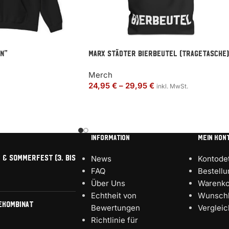
N“
MARX Städter Bierbeutel (Tragetasche)
Merch
24,95
€
–
29,95
€
inkl. MwSt.
INFORMATION
MEIN KON
 & Sommerfest (3. bis
News
Kontodet
FAQ
Bestell
Über Uns
Warenko
Echtheit von
Wunschl
ekombinat
Bewertungen
Verglei
Richtlinie für