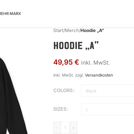
EHR MARX
Start
/
Merch
/
Hoodie „A“
Hoodie „A“
49,95
€
inkl. MwSt.
inkl. MwSt.
zzgl.
Versandkosten
COLORS
SIZES
-
+