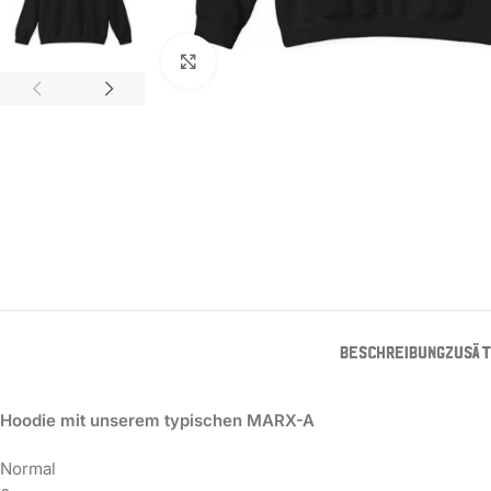
Zum Vergrößern klicken
BESCHREIBUNG
ZUSÄT
Hoodie mit unserem typischen MARX-A
Normal