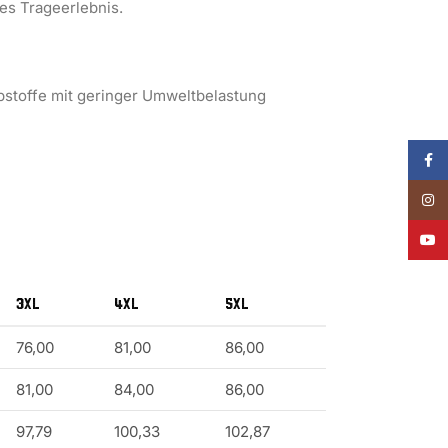
ies Trageerlebnis.
bstoffe mit geringer Umweltbelastung
Face
Insta
YouT
3XL
4XL
5XL
76,00
81,00
86,00
81,00
84,00
86,00
97,79
100,33
102,87