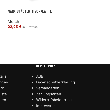
MARX Städter Tischplatte
Merch
T-Shirt „MARXim
22,95
€
inkl. MwSt.
Bio-Baumwolle
Merch
27,95
€
inkl. MwS
TO
RECHTLICHES
ails
AGB
ungen
Datenschutzerklärung
rb
Versandarten
iste
Zahlungsarten
chen
Widerrufsbelehrung
Impressum