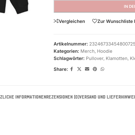
IN D
Vergleichen
Zur Wunschliste 
Artikelnummer:
2324673345480072
Kategorien:
Merch
,
Hoodie
Schlagwörter:
Pullover
,
Klamotten
,
Kl
Share:
ZLICHE INFORMATIONEN
REZENSIONEN (0)
VERSAND UND LIEFERHINWE