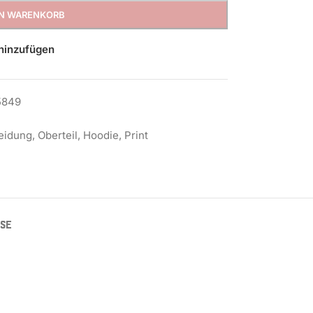
EN WARENKORB
hinzufügen
5849
eidung
,
Oberteil
,
Hoodie
,
Print
ISE