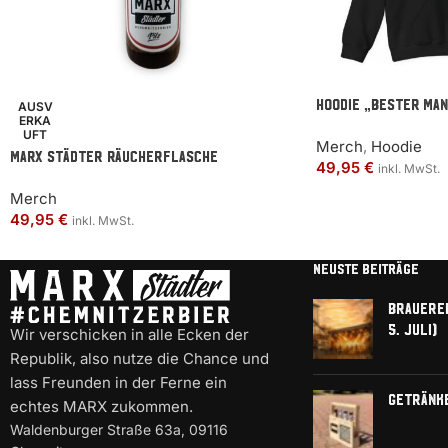
Hoodie „BESTER MAN
AUSV
ERKA
UFT
Merch
,
Hoodie
MARX Städter Räucherflasche
49,95
€
inkl. MwSt.
Merch
49,95
€
inkl. MwSt.
NEUSTE BEITRÄGE
Brauerei
5. Juli)
Wir verschicken in alle Ecken der
Republik, also nutze die Chance und
lass Freunden in der Ferne ein
Getränk
echtes MARX zukommen.
Waldenburger Straße 63a, 09116