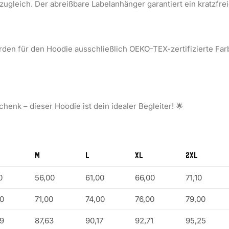
zugleich. Der abreißbare Labelanhänger garantiert ein kratzfre
den für den Hoodie ausschließlich OEKO-TEX-zertifizierte Far
henk – dieser Hoodie ist dein idealer Begleiter!
🌟
M
L
XL
2XL
0
56,00
61,00
66,00
71,10
0
71,00
74,00
76,00
79,00
9
87,63
90,17
92,71
95,25