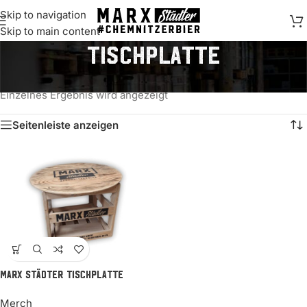
Skip to navigation
springen
Skip to main content
Tischplatte
Start
/
Produkte verschlagwortet mit „Tischplatte“
Einzelnes Ergebnis wird angezeigt
Seitenleiste anzeigen
MARX Städter Tischplatte
Merch