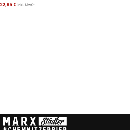
22,95
€
inkl. MwSt.