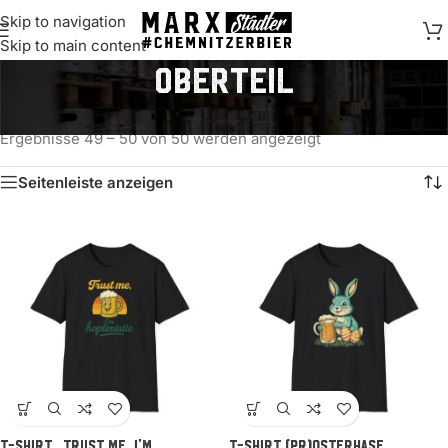
Skip to navigation
springen
Skip to main content
Oberteil
Start
/
Produkte verschlagwortet mit „Oberteil“
/
Seite 5
Ergebnisse 49 – 50 von 50 werden angezeigt
Seitenleiste anzeigen
T-Shirt „Trust me, I’m
T-Shirt (Pr)Osterhase