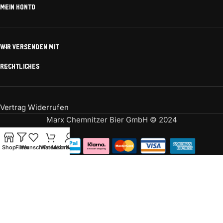
MEIN KONTO
WIR VERSENDEN MIT
RECHTLICHES
Vertrag Widerrufen
Marx Chemnitzer Bier GmbH © 2024
Shop
Filter
Wunschliste
Warenkorb
Mein Account
Bist Du über 16?
Du musst mindestens 16 Jahre alt sein um unsere
Website zu besuchen.