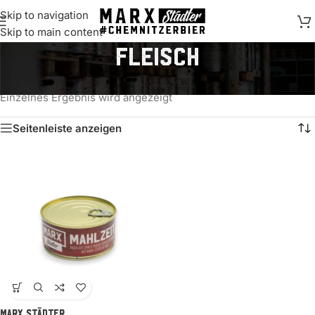
Skip to navigation
springen
Skip to main content
Fleisch
Start
/
Produkte verschlagwortet mit „Fleisch“
Einzelnes Ergebnis wird angezeigt
Seitenleiste anzeigen
MARX Städter