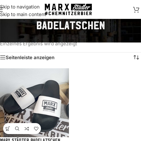
Skip to navigation
springen
Skip to main content
Badelatschen
Start
/
Produkte verschlagwortet mit „Badelatschen“
Einzelnes Ergebnis wird angezeigt
Seitenleiste anzeigen
MARX Städter Badelatschen